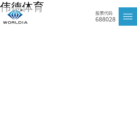
伟德体育
股票代码
688028