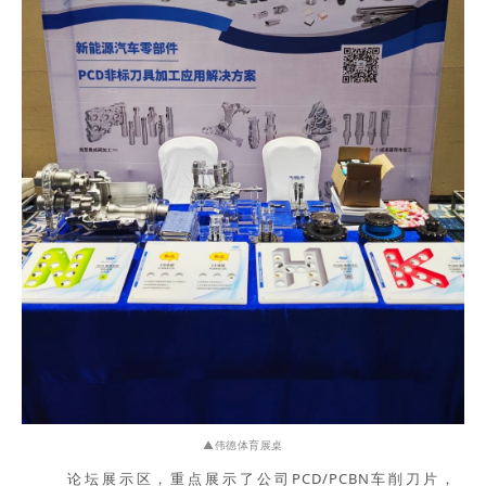
▲伟德体育展桌
论坛
展示区
，
重点展示了公司PCD/PCBN车削刀片，