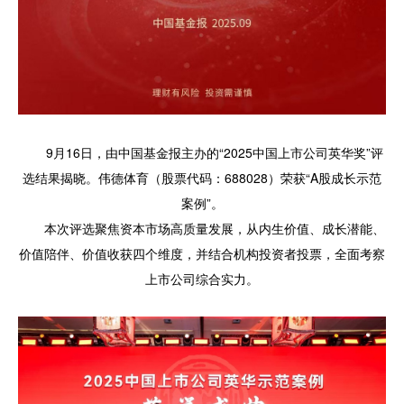
9月16日，由中国基金报主办的“2025中国上市公司英华奖”评
选结果揭晓。伟德体育（股票代码：688028）荣获“A股成长示范
案例”。
本次评选聚焦资本市场高质量发展，从内生价值、成长潜能、
价值陪伴、价值收获四个维度，并结合机构投资者投票，全面考察
上市公司综合实力。