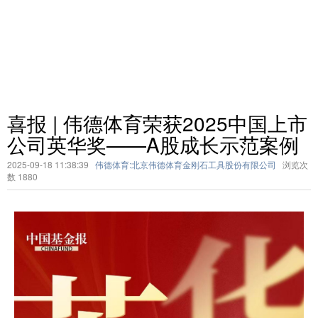
喜报 | 伟德体育荣获2025中国上市
公司英华奖——A股成长示范案例
2025-09-18 11:38:39
伟德体育:北京伟德体育金刚石工具股份有限公司
浏览次
数
1880